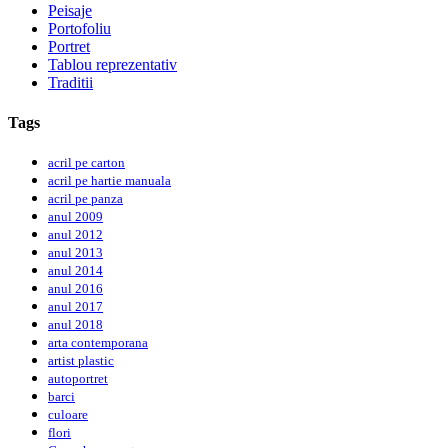
Peisaje
Portofoliu
Portret
Tablou reprezentativ
Traditii
Tags
acril pe carton
acril pe hartie manuala
acril pe panza
anul 2009
anul 2012
anul 2013
anul 2014
anul 2016
anul 2017
anul 2018
arta contemporana
artist plastic
autoportret
barci
culoare
flori