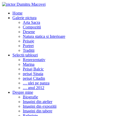
Home
Galerie pictura
Arta Sacra
Compozitii
Desene
Natura statica si Interioare
Peisaje
Portret
Traditii
Selectii tablouri
Reprezentativ
Marina
Peisaj Balcic
peisaj Sinaia
peisaj Citadin
… ulei pe panza
… anul 2012
Despre mine
Biografie
Imagini din atelier
Imagini din expozitii
Imagini din tabere
Referinte