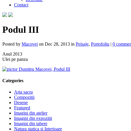
Contact
Podul III
Posted by
Macovei
on Dec 28, 2013 in
Peisaje
,
Portofoliu
|
0 commen
Anul 2013
Ulei pe panza
Categories
Arta sacra
Compozitii
Desene
Featured
Imagini din atelier
Imagini din expozitii
Imagini din tabere
Natura statica si Interioare