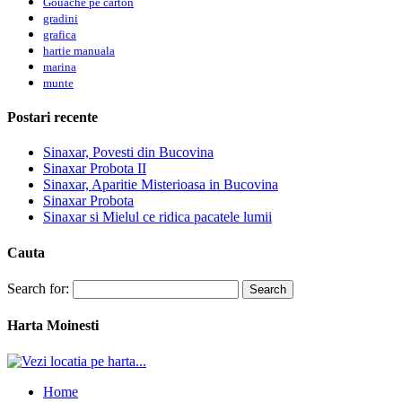
Gouache pe carton
gradini
grafica
hartie manuala
marina
munte
Postari recente
Sinaxar, Povesti din Bucovina
Sinaxar Probota II
Sinaxar, Aparitie Misterioasa in Bucovina
Sinaxar Probota
Sinaxar si Mielul ce ridica pacatele lumii
Cauta
Search for:
Harta Moinesti
Home