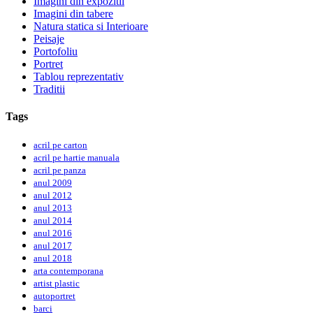
Imagini din expozitii
Imagini din tabere
Natura statica si Interioare
Peisaje
Portofoliu
Portret
Tablou reprezentativ
Traditii
Tags
acril pe carton
acril pe hartie manuala
acril pe panza
anul 2009
anul 2012
anul 2013
anul 2014
anul 2016
anul 2017
anul 2018
arta contemporana
artist plastic
autoportret
barci