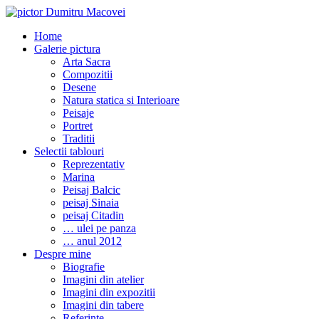
Home
Galerie pictura
Arta Sacra
Compozitii
Desene
Natura statica si Interioare
Peisaje
Portret
Traditii
Selectii tablouri
Reprezentativ
Marina
Peisaj Balcic
peisaj Sinaia
peisaj Citadin
… ulei pe panza
… anul 2012
Despre mine
Biografie
Imagini din atelier
Imagini din expozitii
Imagini din tabere
Referinte