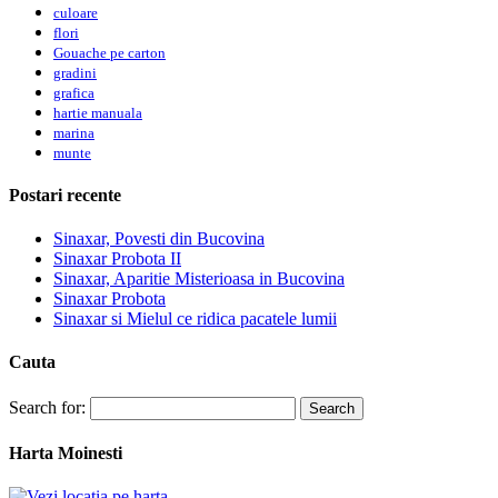
culoare
flori
Gouache pe carton
gradini
grafica
hartie manuala
marina
munte
Postari recente
Sinaxar, Povesti din Bucovina
Sinaxar Probota II
Sinaxar, Aparitie Misterioasa in Bucovina
Sinaxar Probota
Sinaxar si Mielul ce ridica pacatele lumii
Cauta
Search for:
Harta Moinesti