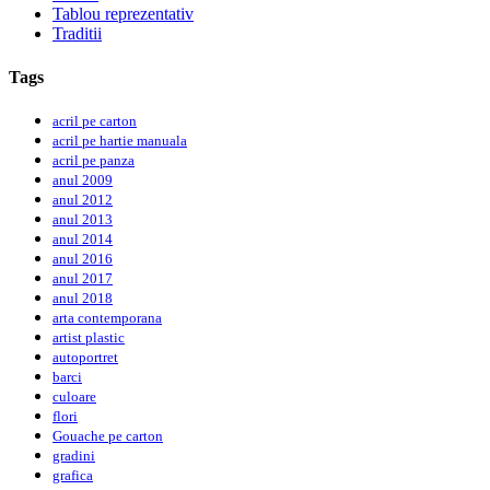
Tablou reprezentativ
Traditii
Tags
acril pe carton
acril pe hartie manuala
acril pe panza
anul 2009
anul 2012
anul 2013
anul 2014
anul 2016
anul 2017
anul 2018
arta contemporana
artist plastic
autoportret
barci
culoare
flori
Gouache pe carton
gradini
grafica