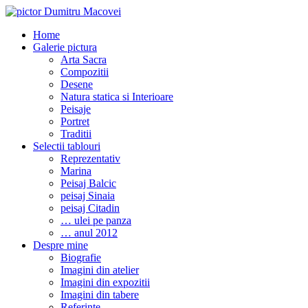
Home
Galerie pictura
Arta Sacra
Compozitii
Desene
Natura statica si Interioare
Peisaje
Portret
Traditii
Selectii tablouri
Reprezentativ
Marina
Peisaj Balcic
peisaj Sinaia
peisaj Citadin
… ulei pe panza
… anul 2012
Despre mine
Biografie
Imagini din atelier
Imagini din expozitii
Imagini din tabere
Referinte