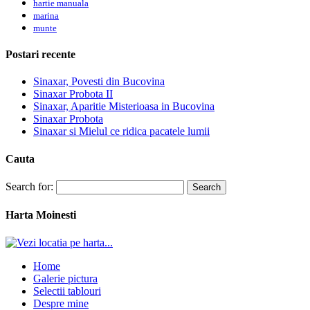
hartie manuala
marina
munte
Postari recente
Sinaxar, Povesti din Bucovina
Sinaxar Probota II
Sinaxar, Aparitie Misterioasa in Bucovina
Sinaxar Probota
Sinaxar si Mielul ce ridica pacatele lumii
Cauta
Search for:
Harta Moinesti
Home
Galerie pictura
Selectii tablouri
Despre mine