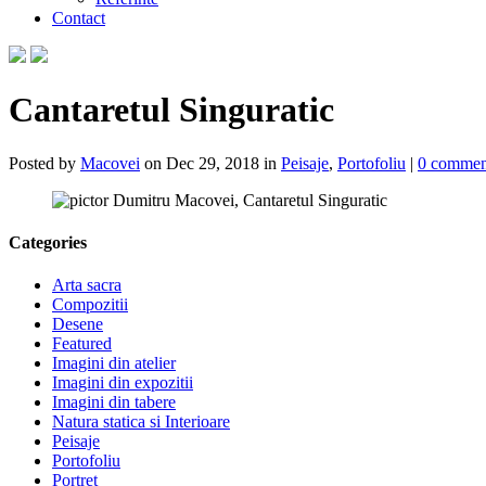
Contact
Cantaretul Singuratic
Posted by
Macovei
on Dec 29, 2018 in
Peisaje
,
Portofoliu
|
0 commen
Categories
Arta sacra
Compozitii
Desene
Featured
Imagini din atelier
Imagini din expozitii
Imagini din tabere
Natura statica si Interioare
Peisaje
Portofoliu
Portret