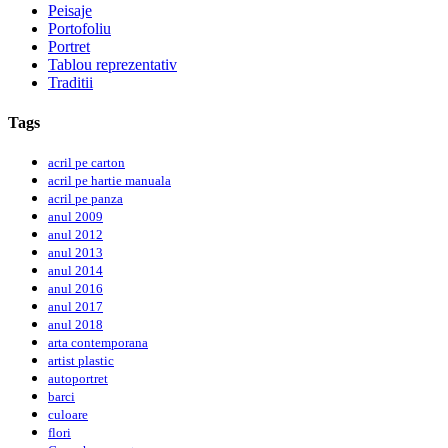
Peisaje
Portofoliu
Portret
Tablou reprezentativ
Traditii
Tags
acril pe carton
acril pe hartie manuala
acril pe panza
anul 2009
anul 2012
anul 2013
anul 2014
anul 2016
anul 2017
anul 2018
arta contemporana
artist plastic
autoportret
barci
culoare
flori