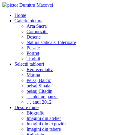
Home
Galerie pictura
Arta Sacra
Compozitii
Desene
Natura statica si Interioare
Peisaje
Portret
Traditii
Selectii tablouri
Reprezentativ
Marina
Peisaj Balcic
peisaj Sinaia
peisaj Citadin
… ulei pe panza
… anul 2012
Despre mine
Biografie
Imagini din atelier
Imagini din expozitii
Imagini din tabere
Referinte