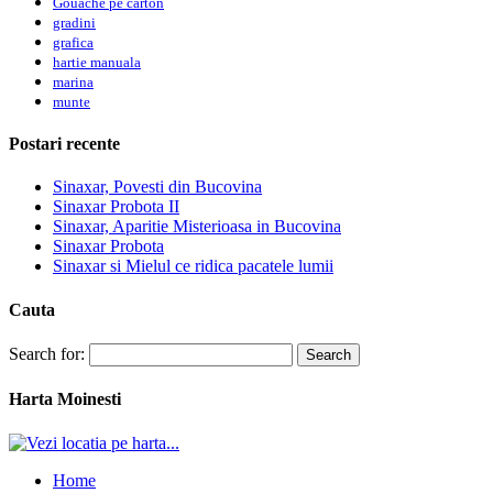
Gouache pe carton
gradini
grafica
hartie manuala
marina
munte
Postari recente
Sinaxar, Povesti din Bucovina
Sinaxar Probota II
Sinaxar, Aparitie Misterioasa in Bucovina
Sinaxar Probota
Sinaxar si Mielul ce ridica pacatele lumii
Cauta
Search for:
Harta Moinesti
Home