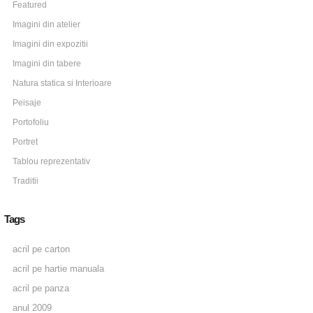
Featured
Imagini din atelier
Imagini din expozitii
Imagini din tabere
Natura statica si Interioare
Peisaje
Portofoliu
Portret
Tablou reprezentativ
Traditii
Tags
acril pe carton
acril pe hartie manuala
acril pe panza
anul 2009