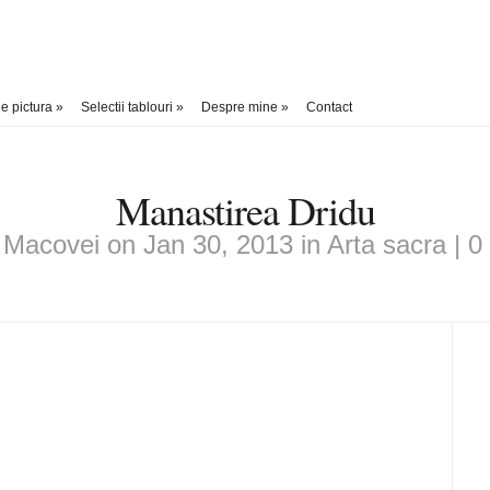
e pictura
»
Selectii tablouri
»
Despre mine
»
Contact
Manastirea Dridu
y
Macovei
on Jan 30, 2013 in
Arta sacra
|
0