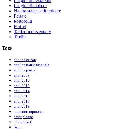
Imagini din expozitii
Imagini din tabere
Natura statica si Interioare
Peisaje
Portofoliu
Portret
Tablou reprezentativ
Traditii
Tags
acril pe carton
acril pe hartie manuala
acril pe panza
anul 2009
anul 2012
anul 2013
anul 2014
anul 2016
anul 2017
anul 2018
arta contemporana
artist plastic
autoportret
barci