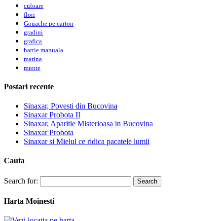
culoare
flori
Gouache pe carton
gradini
grafica
hartie manuala
marina
munte
Postari recente
Sinaxar, Povesti din Bucovina
Sinaxar Probota II
Sinaxar, Aparitie Misterioasa in Bucovina
Sinaxar Probota
Sinaxar si Mielul ce ridica pacatele lumii
Cauta
Search for:
Harta Moinesti