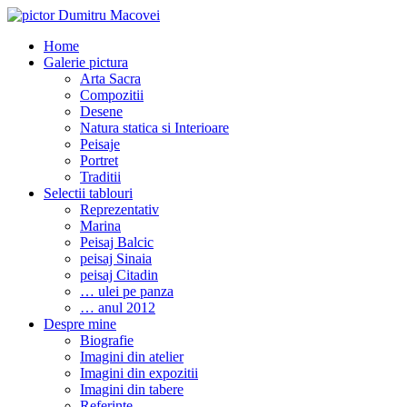
Home
Galerie pictura
Arta Sacra
Compozitii
Desene
Natura statica si Interioare
Peisaje
Portret
Traditii
Selectii tablouri
Reprezentativ
Marina
Peisaj Balcic
peisaj Sinaia
peisaj Citadin
… ulei pe panza
… anul 2012
Despre mine
Biografie
Imagini din atelier
Imagini din expozitii
Imagini din tabere
Referinte