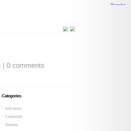
u
|
0 comments
Categories
Arta sacra
Compozitii
Desene