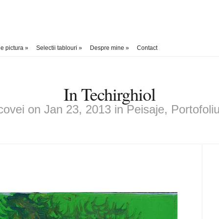
e pictura
»
Selectii tablouri
»
Despre mine
»
Contact
In Techirghiol
ovei
on Jan 23, 2013 in
Peisaje
,
Portofoli