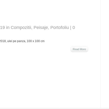
019 in
Compozitii
,
Peisaje
,
Portofoliu
|
0
2018, ulei pe panza, 100 x 100 cm
Read More