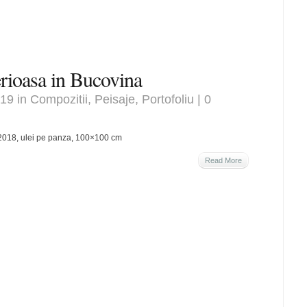
erioasa in Bucovina
019 in
Compozitii
,
Peisaje
,
Portofoliu
|
0
2018, ulei pe panza, 100×100 cm
Read More