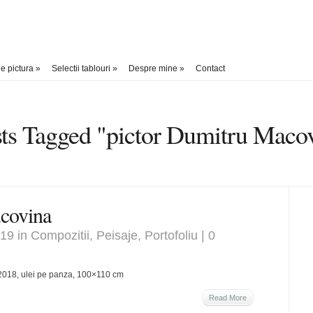
e pictura
»
Selectii tablouri
»
Despre mine
»
Contact
ts Tagged "pictor Dumitru Maco
ucovina
019 in
Compozitii
,
Peisaje
,
Portofoliu
|
0
2018, ulei pe panza, 100×110 cm
Read More