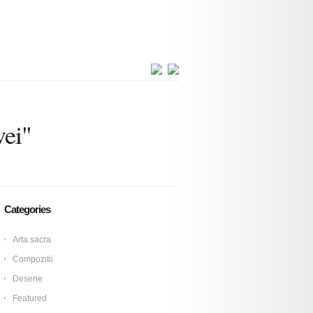
vei"
Categories
Arta sacra
Compozitii
Desene
Featured