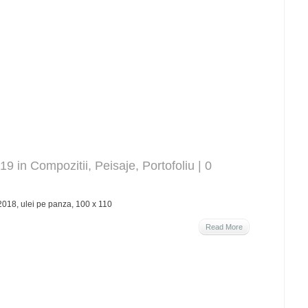
019 in
Compozitii
,
Peisaje
,
Portofoliu
|
0
2018, ulei pe panza, 100 x 110
Read More