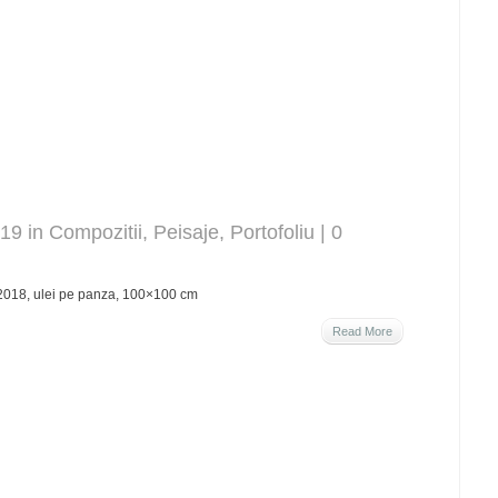
019 in
Compozitii
,
Peisaje
,
Portofoliu
|
0
2018, ulei pe panza, 100×100 cm
Read More