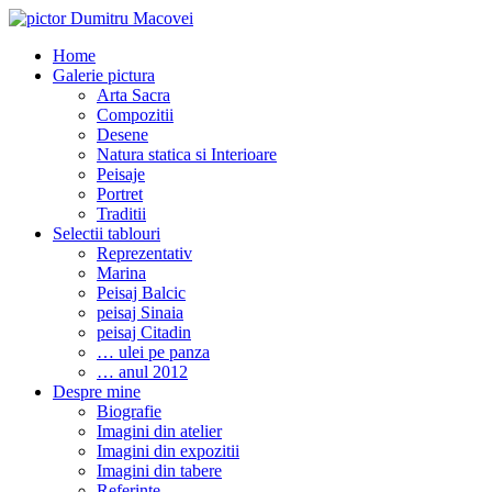
Home
Galerie pictura
Arta Sacra
Compozitii
Desene
Natura statica si Interioare
Peisaje
Portret
Traditii
Selectii tablouri
Reprezentativ
Marina
Peisaj Balcic
peisaj Sinaia
peisaj Citadin
… ulei pe panza
… anul 2012
Despre mine
Biografie
Imagini din atelier
Imagini din expozitii
Imagini din tabere
Referinte