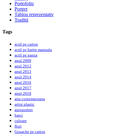
Portofoliu
Portret
Tablou reprezentativ
Traditii
Tags
acril pe carton
acril pe hartie manuala
acril pe panza
anul 2009
anul 2012
anul 2013
anul 2014
anul 2016
anul 2017
anul 2018
arta contemporana
artist plastic
autoportret
barci
culoare
flori
Gouache pe carton