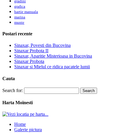
gradini
grafica
hartie manuala
marina
munte
Postari recente
Sinaxar, Povesti din Bucovina
Sinaxar Probota II
Sinaxar, Aparitie Misterioasa in Bucovina
Sinaxar Probota
Sinaxar si Mielul ce ridica pacatele lumii
Cauta
Search for:
Harta Moinesti
Home
Galerie pictura