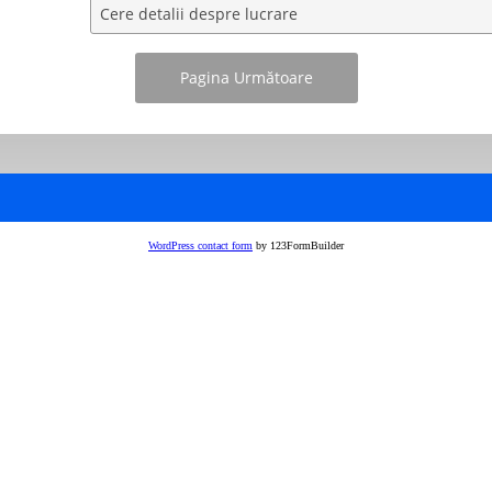
WordPress contact form
by 123FormBuilder