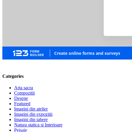
Categories
Arta sacra
Compozitii
Desene
Featured
Imagini din atelier
Imagini din expozitii
Imagini din tabere
Natura statica si Interioare
Peisaje