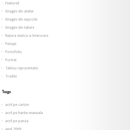
Featured
Imagini din atelier
Imagini din expozitii
Imagini din tabere
Natura statica si Interioare
Peisaje
Portofoliu
Portret
Tablou reprezentativ
Traditii
Tags
acril pe carton
acril pe hartie manuala
acril pe panza
anul 2009