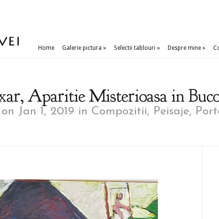
Home
Galerie pictura
»
Selectii tablouri
»
Despre mine
»
C
xar, Aparitie Misterioasa in Buc
on Jan 1, 2019 in
Compozitii
,
Peisaje
,
Port