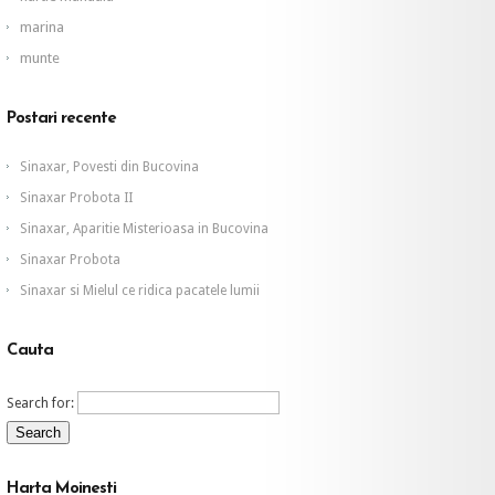
marina
munte
Postari recente
Sinaxar, Povesti din Bucovina
Sinaxar Probota II
Sinaxar, Aparitie Misterioasa in Bucovina
Sinaxar Probota
Sinaxar si Mielul ce ridica pacatele lumii
Cauta
Search for:
Harta Moinesti