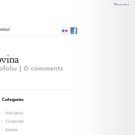
ontact
ovina
ofoliu
|
0 comments
Categories
Arta sacra
Compozitii
Desene