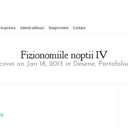
ie pictura
Selectii tablouri
Despre mine
Contact
Fizionomiile noptii IV
ovei
on Jan 18, 2013 in
Desene
,
Portofoliu