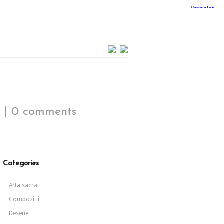
|
0 comments
Categories
Arta sacra
Compozitii
Desene