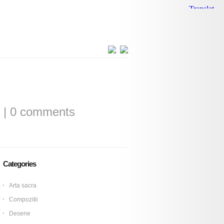
|
0 comments
Categories
Arta sacra
Compozitii
Desene