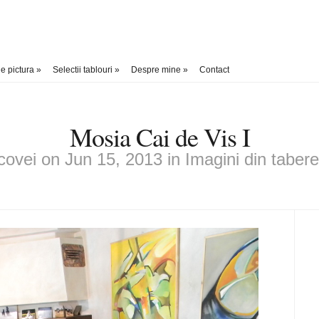
e pictura
»
Selectii tablouri
»
Despre mine
»
Contact
Mosia Cai de Vis I
covei
on Jun 15, 2013 in
Imagini din tabere