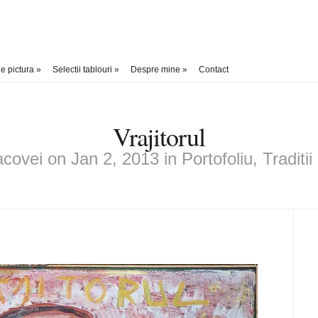
e pictura
»
Selectii tablouri
»
Despre mine
»
Contact
Vrajitorul
covei
on Jan 2, 2013 in
Portofoliu
,
Traditii