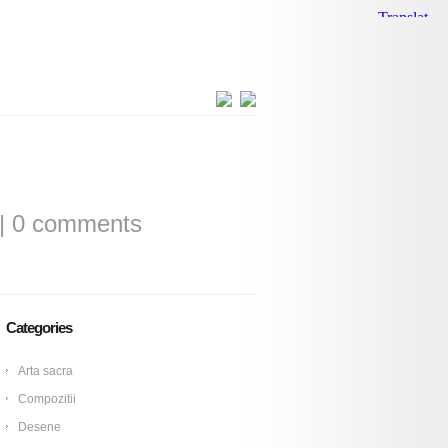
|
0 comments
Categories
Arta sacra
Compozitii
Desene