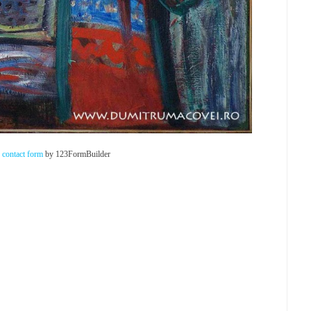
contact form
by 123FormBuilder