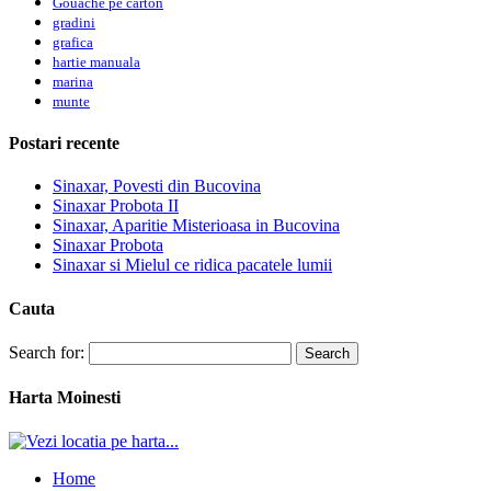
Gouache pe carton
gradini
grafica
hartie manuala
marina
munte
Postari recente
Sinaxar, Povesti din Bucovina
Sinaxar Probota II
Sinaxar, Aparitie Misterioasa in Bucovina
Sinaxar Probota
Sinaxar si Mielul ce ridica pacatele lumii
Cauta
Search for:
Harta Moinesti
Home