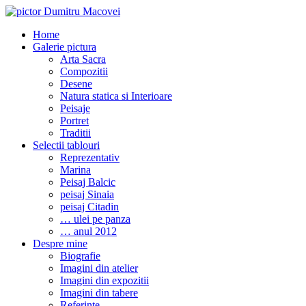
Home
Galerie pictura
Arta Sacra
Compozitii
Desene
Natura statica si Interioare
Peisaje
Portret
Traditii
Selectii tablouri
Reprezentativ
Marina
Peisaj Balcic
peisaj Sinaia
peisaj Citadin
… ulei pe panza
… anul 2012
Despre mine
Biografie
Imagini din atelier
Imagini din expozitii
Imagini din tabere
Referinte