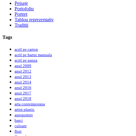
Peisaje
Portofoliu
Portret
Tablou reprezentativ
Traditii
Tags
acril pe carton
acril pe hartie manuala
acril pe panza
anul 2009
anul 2012
anul 2013
anul 2014
anul 2016
anul 2017
anul 2018
arta contemporana
artist plastic
autoportret
barci
culoare
flori