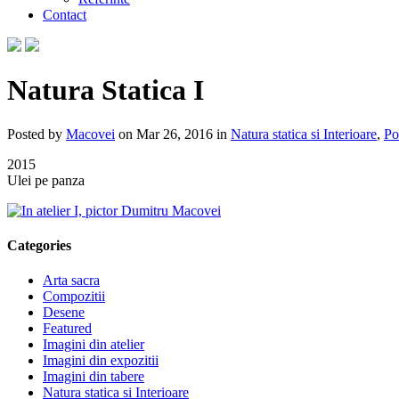
Contact
Natura Statica I
Posted by
Macovei
on Mar 26, 2016 in
Natura statica si Interioare
,
Po
2015
Ulei pe panza
Categories
Arta sacra
Compozitii
Desene
Featured
Imagini din atelier
Imagini din expozitii
Imagini din tabere
Natura statica si Interioare